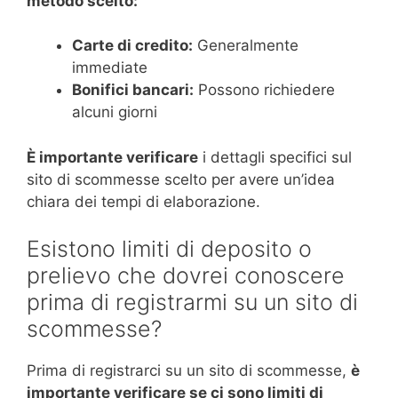
metodo scelto:
Carte di credito:
Generalmente
immediate
Bonifici bancari:
Possono richiedere
alcuni giorni
È importante verificare
i dettagli specifici sul
sito di scommesse scelto per avere un’idea
chiara dei tempi di elaborazione.
Esistono limiti di deposito o
prelievo che dovrei conoscere
prima di registrarmi su un sito di
scommesse?
Prima di registrarci su un sito di scommesse,
è
importante verificare se ci sono limiti di