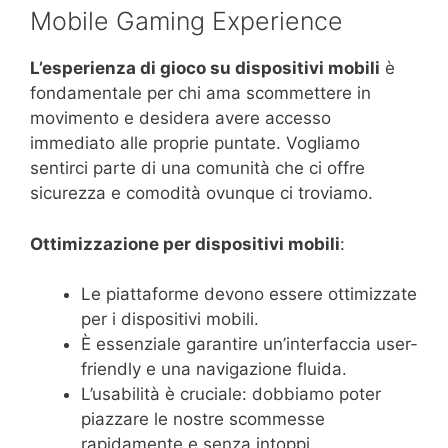
Mobile Gaming Experience
L’esperienza di gioco su dispositivi mobili
è
fondamentale per chi ama scommettere in
movimento e desidera avere accesso
immediato alle proprie puntate. Vogliamo
sentirci parte di una comunità che ci offre
sicurezza e comodità ovunque ci troviamo.
Ottimizzazione per dispositivi mobili
:
Le piattaforme devono essere ottimizzate
per i dispositivi mobili.
È essenziale garantire un’interfaccia user-
friendly e una navigazione fluida.
L’usabilità è cruciale: dobbiamo poter
piazzare le nostre scommesse
rapidamente e senza intoppi.