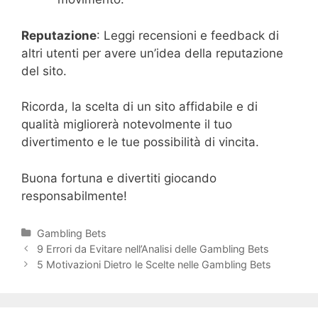
Reputazione
: Leggi recensioni e feedback di
altri utenti per avere un’idea della reputazione
del sito.
Ricorda, la scelta di un sito affidabile e di
qualità migliorerà notevolmente il tuo
divertimento e le tue possibilità di vincita.
Buona fortuna e divertiti giocando
responsabilmente!
Categories
Gambling Bets
Post
9 Errori da Evitare nell’Analisi delle Gambling Bets
navigation
5 Motivazioni Dietro le Scelte nelle Gambling Bets