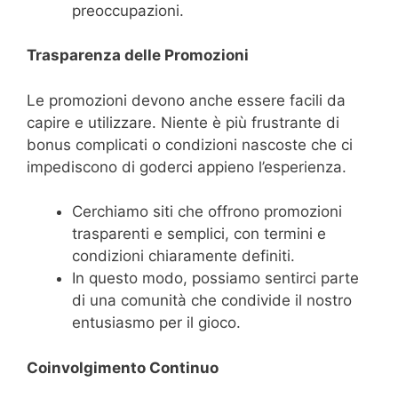
preoccupazioni.
Trasparenza delle Promozioni
Le promozioni devono anche essere facili da
capire e utilizzare. Niente è più frustrante di
bonus complicati o condizioni nascoste che ci
impediscono di goderci appieno l’esperienza.
Cerchiamo siti che offrono promozioni
trasparenti e semplici, con termini e
condizioni chiaramente definiti.
In questo modo, possiamo sentirci parte
di una comunità che condivide il nostro
entusiasmo per il gioco.
Coinvolgimento Continuo