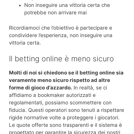
Non inseguire una vittoria certa che
potrebbe non arrivare mai
Ricordiamoci che l’obiettivo è partecipare e
condividere l’esperienza, non inseguire una
vittoria certa.
Il betting online è meno sicuro
Molti di noi si chiedono se il betting online sia
veramente meno sicuro rispetto ad altre
forme di gioco d’azzardo.
In realtà, se ci
affidiamo a bookmaker autorizzati e
regolamentati, possiamo scommettere con
fiducia. Questi operatori sono tenuti a rispettare
rigide normative volte a proteggere i giocatori.
Le quote offerte sono trasparenti e il sistema è
progettato per garantire la sicurezza dei nostri