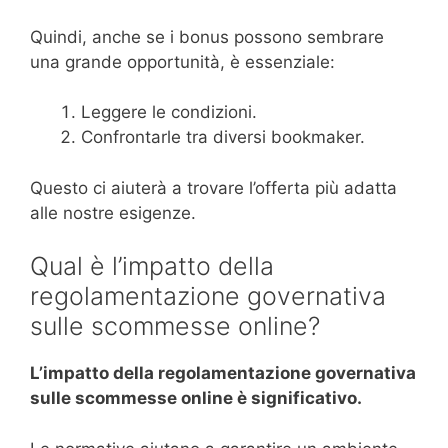
Quindi, anche se i bonus possono sembrare
una grande opportunità, è essenziale:
Leggere le condizioni.
Confrontarle tra diversi bookmaker.
Questo ci aiuterà a trovare l’offerta più adatta
alle nostre esigenze.
Qual è l’impatto della
regolamentazione governativa
sulle scommesse online?
L’impatto della regolamentazione governativa
sulle scommesse online è significativo.