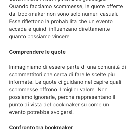
Quando facciamo scommesse, le quote offerte
dai bookmaker non sono solo numeri casuali.
Esse riflettono la probabilità che un evento
accada e quindi influenzano direttamente
quanto possiamo vincere.
Comprendere le quote
Immaginiamo di essere parte di una comunità di
scommettitori che cerca di fare le scelte più
informate. Le quote ci guidano nel capire quali
scommesse offrono il miglior valore. Non
possiamo ignorarle, perché rappresentano il
punto di vista del bookmaker su come un
evento potrebbe svolgersi.
Confronto tra bookmaker