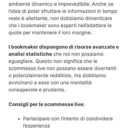
ambiente dinamico e imprevedibile. Anche se
l’idea di poter sfruttare le informazioni in tempo
reale è allettante, non dobbiamo dimenticare
che i bookmaker sono esperti nell’adattare le
quote per mantenere il loro margine.
I bookmaker dispongono di risorse avanzate e
analisi statistiche
che noi non possiamo
eguagliare. Questo non significa che le
scommesse live non possano essere divertenti
o potenzialmente redditizie, ma dobbiamo
avvicinarci a esse con una mentalità
consapevole e prudente.
Consigli per le scommesse live:
Partecipare con l’intento di condividere
l’esperienza