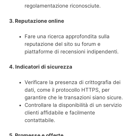
regolamentazione riconosciute.
3. Reputazione online
Fare una ricerca approfondita sulla
reputazione del sito su forum e
piattaforme di recensioni indipendenti.
4. Indicatori di sicurezza
Verificare la presenza di crittografia dei
dati, come il protocollo HTTPS, per
garantire che le transazioni siano sicure.
Controllare la disponibilità di un servizio
clienti affidabile e facilmente
contattabile.
5. Promesse e offerte