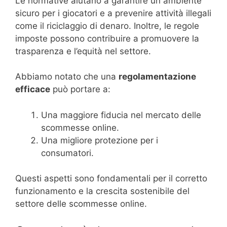
Le normative aiutano a garantire un ambiente
sicuro per i giocatori e a prevenire attività illegali
come il riciclaggio di denaro. Inoltre, le regole
imposte possono contribuire a promuovere la
trasparenza e l’equità nel settore.
Abbiamo notato che una
regolamentazione
efficace
può portare a:
Una maggiore fiducia nel mercato delle
scommesse online.
Una migliore protezione per i
consumatori.
Questi aspetti sono fondamentali per il corretto
funzionamento e la crescita sostenibile del
settore delle scommesse online.