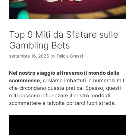
Top 9 Miti da Sfatare sulle
Gambling Bets
settembre 16, 2025
by
Felicia Grassi
Nel nostro viaggio attraverso il mondo delle
scommesse
, ci siamo imbattuti in numerosi miti
che circondano questa pratica. Spesso, questi
miti possono influenzare il nostro modo di
scommettere e talvolta portarci fuori strada.