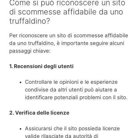
Come si può riconoscere un sito
di scommesse affidabile da uno
truffaldino?
Per riconoscere un sito di scommesse affidabile
da uno truffaldino, è importante seguire alcuni
passaggi chiave:
1. Recensioni degli utenti
Controllare le opinioni e le esperienze
condivise da altri utenti può aiutare a
identificare potenziali problemi con il sito.
2. Verifica delle licenze
Assicurarsi che il sito possieda licenze
valide rilasciate da autorità di